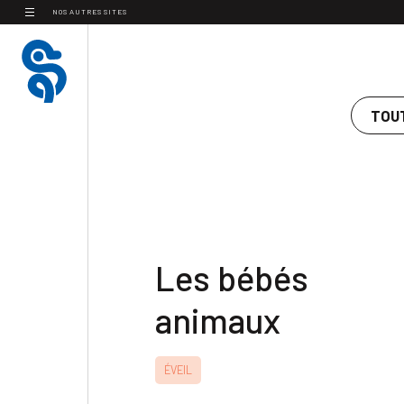
Panneau de gestion des cookies
NOS AUTRES SITES
TOU
Les bébés
animaux
ÉVEIL