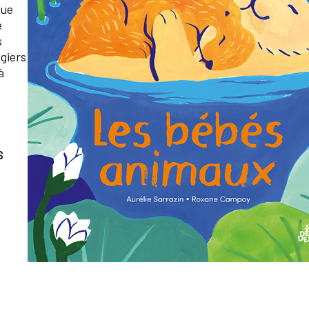
que
é
s
giers
à
S