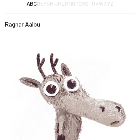
ABC
DEFG
HIJK
LMNOP
QRSTU
VWXYZ
Ragnar Aalbu