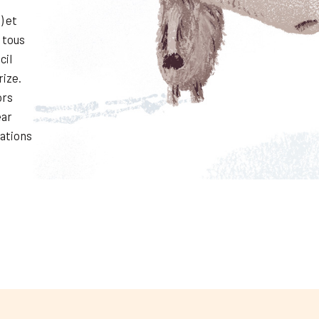
) et
 tous
cil
rize.
ors
ear
rations