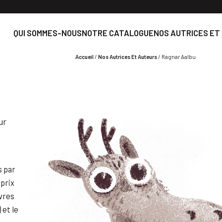
QUI SOMMES-NOUS
NOTRE CATALOGUE
NOS AUTRICES ET
Accueil
/
Nos Autrices Et Auteurs
/
Ragnar Aalbu
ur
s par
 prix
uvres
 et le