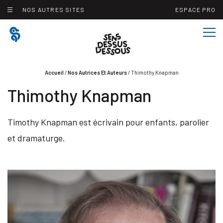
Panneau de gestion des cookies
NOS AUTRES SITES
ESPACE PRO
Accueil
/
Nos Autrices Et Auteurs
/
Thimothy Knapman
Thimothy Knapman
Timothy Knapman est écrivain pour enfants, parolier
et dramaturge.