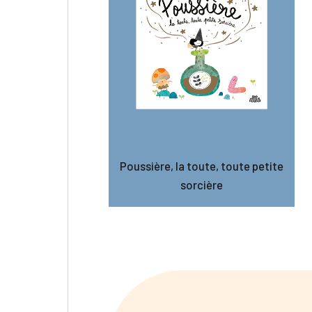
Poussière, la toute, toute petite
sorcière