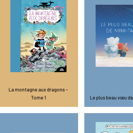
La montagne aux dragons –
Tome 1
Le plus beau vœu de