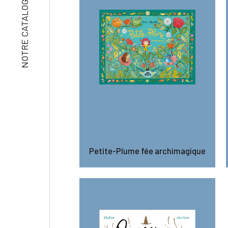
NOTRE CATALOGUE
Petite-Plume fée archimagique