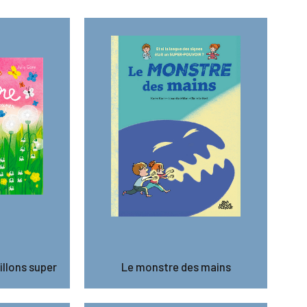
illons super
Le monstre des mains