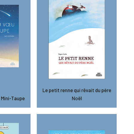
Le petit renne qui rêvait du père
 Mini-Taupe
Noël