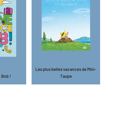
Les plus belles vacances de Mini-
 Bob !
Taupe