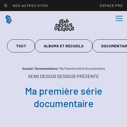
Panneau de gestion des cookies
NOS AUTRES SITES
ESPACE PRO
TOUT
ALBUMS ET RECUEILS
DOCUMENTAI
Accueil
/
Documentaires
/
Ma Première Série Documentaire
SENS DESSUS DESSOUS PRÉSENTE
Ma première série
documentaire